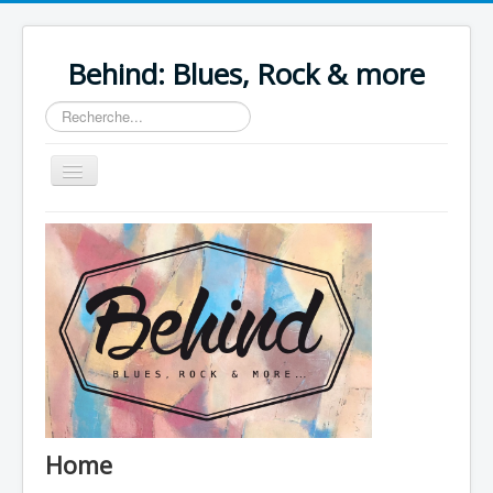
Behind: Blues, Rock & more
Rechercher
Basculer
la
navigation
Home
Le groupe
Concerts
Anciens concerts
Vidéos
Behind The Sound
Home